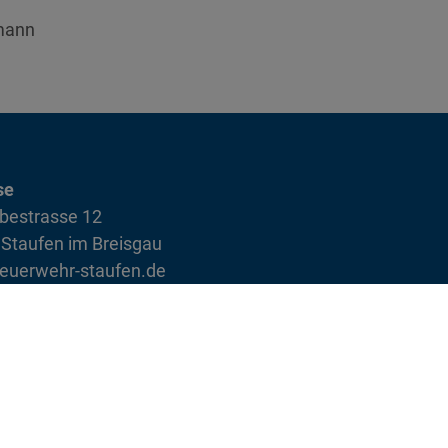
mann
se
bestrasse 12
Staufen im Breisgau
euerwehr-staufen.de