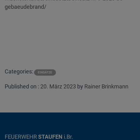
gebaeudebrand/
Categories:
EINSÄTZE
Posted
Published on :
20. März 2023
by
Rainer Brinkmann
on
FEUERWEHR
STAUFEN
i.Br.