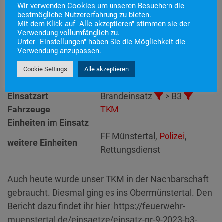
Wir verwenden Cookies um unseren Besuchern die
bestmögliche Nutzererfahrung zu bieten.
Mit dem Klick auf "Alle akzeptieren" stimmen sie der
Einsatznummer
21
Verwendung vollumfänglich zu.
Unter "Einstellungen" haben Sie die Möglichkeit die
Einsatzstichwort
B3 – Überlandhilfe
Verwendung anzupassen.
Einsatzort
Alarmierungszeitpunkt
20. März 2023 15:26
Cookie Settings
Alle akzeptieren
Einsatzdauer
1 Stunde 9 Minuten
Einsatzart
Brandeinsatz
> B3
Fahrzeuge
TKM
Einheiten im Einsatz
FF Münstertal,
Polizei
,
weitere Einheiten
Rettungsdienst
Auch heute wurde unser TKM in der Nachbarschaft
gebraucht. Diesmal ging es ins Obermünstertal. Den
Bericht dazu findet ihr hier: https://feuerwehr-
muenstertal.de/einsaetze/einsatz-nr-9-2023-b3-