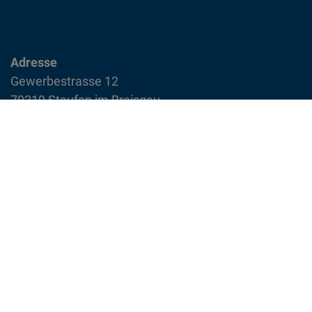
Adresse
Gewerbestrasse 12
79219 Staufen im Breisgau
info@feuerwehr-staufen.de
Interner Bereich
Impressum
Datenschutzvereinbarung