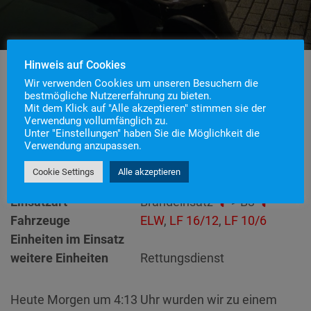
Hinweis auf Cookies
Wir verwenden Cookies um unseren Besuchern die
bestmögliche Nutzererfahrung zu bieten.
Einsatznummer
54
Mit dem Klick auf "Alle akzeptieren" stimmen sie der
Verwendung vollumfänglich zu.
Einsatzstichwort
B3 – Heimrauchmelder
Unter "Einstellungen" haben Sie die Möglichkeit die
Einsatzort
Verwendung anzupassen.
Alarmierungszeitpunkt
15. August 2024 4:13
Cookie Settings
Alle akzeptieren
Einsatzdauer
32 Minuten
Einsatzart
Brandeinsatz
> B3
Fahrzeuge
ELW
,
LF 16/12
,
LF 10/6
Einheiten im Einsatz
weitere Einheiten
Rettungsdienst
Heute Morgen um 4:13 Uhr wurden wir zu einem