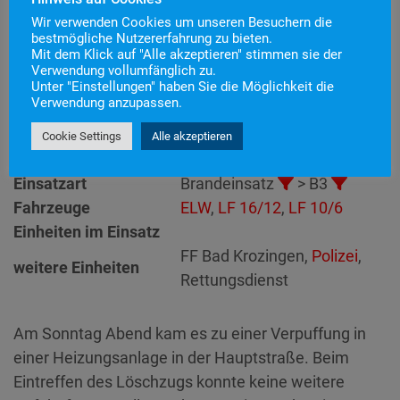
Wir verwenden Cookies um unseren Besuchern die
bestmögliche Nutzererfahrung zu bieten.
Mit dem Klick auf "Alle akzeptieren" stimmen sie der
Einsatznummer
69
Verwendung vollumfänglich zu.
Einsatzstichwort
B3 – Gebäudebrand
Unter "Einstellungen" haben Sie die Möglichkeit die
Verwendung anzupassen.
Einsatzort
Alarmierungszeitpunkt
23. November 2025 20:42
Cookie Settings
Alle akzeptieren
Einsatzdauer
48 Minuten
Einsatzart
Brandeinsatz
> B3
Fahrzeuge
ELW
,
LF 16/12
,
LF 10/6
Einheiten im Einsatz
FF Bad Krozingen,
Polizei
,
weitere Einheiten
Rettungsdienst
Am Sonntag Abend kam es zu einer Verpuffung in
einer Heizungsanlage in der Hauptstraße. Beim
Eintreffen des Löschzugs konnte keine weitere