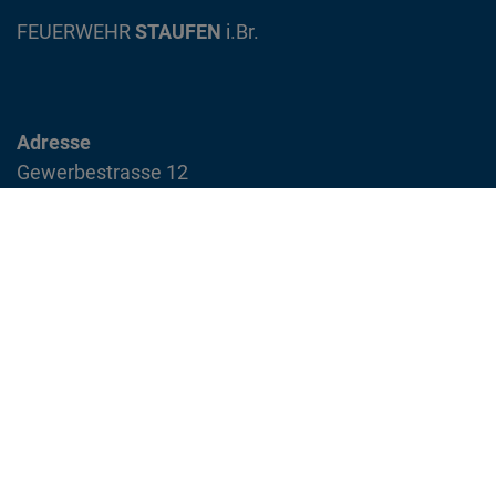
FEUERWEHR
STAUFEN
i.Br.
Adresse
Gewerbestrasse 12
79219 Staufen im Breisgau
info@feuerwehr-staufen.de
Interner Bereich
Impressum
Datenschutzvereinbarung