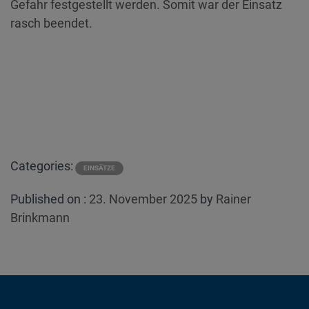
Gefahr festgestellt werden. Somit war der Einsatz
rasch beendet.
Categories:
EINSÄTZE
Posted
Published on :
23. November 2025
by
Rainer
on
Brinkmann