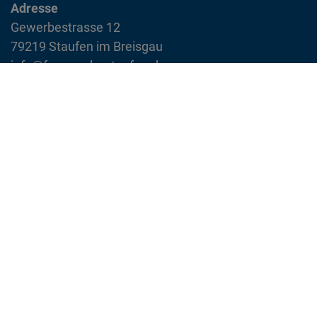
Adresse
Gewerbestrasse 12
79219 Staufen im Breisgau
info@feuerwehr-staufen.de
Interner Bereich
Impressum
Datenschutzvereinbarung