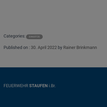
Categories:
EINSÄTZE
Posted
Published on :
30. April 2022
by
Rainer Brinkmann
on
FEUERWEHR
STAUFEN
i.Br.