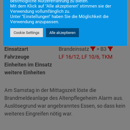
bestmögliche Nutzererfahrung zu bieten.
Mit dem Klick auf "Alle akzeptieren" stimmen sie der
Einsatznummer
24
Verwendung vollumfänglich zu.
Unter "Einstellungen" haben Sie die Möglichkeit die
Einsatzstichwort
B3 – BMA Altenpflegeheim
Verwendung anzupassen.
Einsatzort
Alarmierungszeitpunkt
30. April 2022 12:55
Cookie Settings
Alle akzeptieren
Einsatzdauer
40 Minuten
Einsatzart
Brandeinsatz
> B3
Fahrzeuge
LF 16/12
,
LF 10/6
,
TKM
Einheiten im Einsatz
weitere Einheiten
Am Samstag in der Mittagszeit löste die
Brandmeldeanlage des Altenpflegeheim Alarm aus.
Auslösegrund war angebranntes Essen, so dass kein
weiteres Eingreifen nötig war.