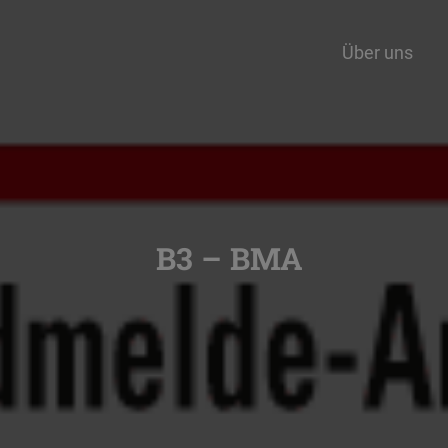
Über uns
B3 – BMA