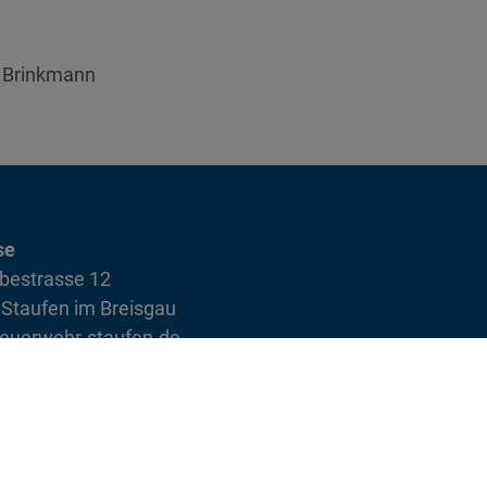
 Brinkmann
se
bestrasse 12
Staufen im Breisgau
euerwehr-staufen.de