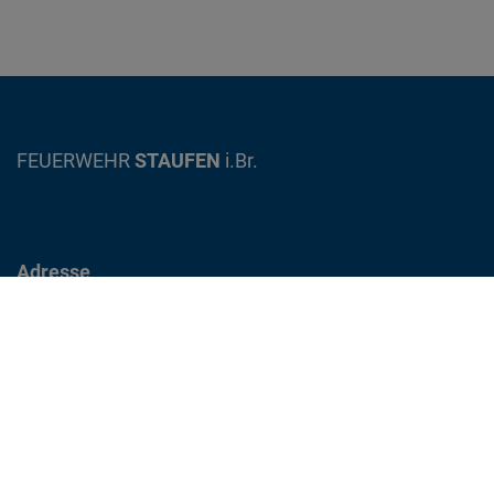
on
FEUERWEHR
STAUFEN
i.Br.
Adresse
Gewerbestrasse 12
79219 Staufen im Breisgau
info@feuerwehr-staufen.de