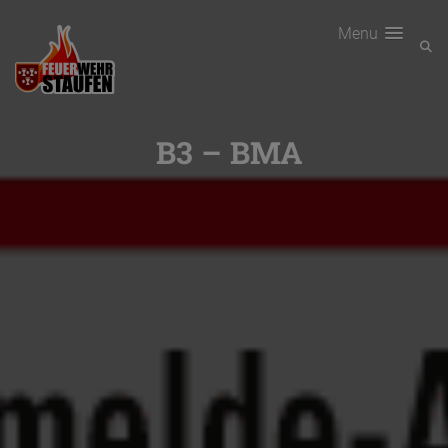
Menu
B3 – BMA