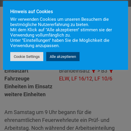
Hinweis auf Cookies
Wir verwenden Cookies um unseren Besuchern die
bestmögliche Nutzererfahrung zu bieten.
Mit dem Klick auf "Alle akzeptieren" stimmen sie der
Einsatznummer
67
Verwendung vollumfänglich zu.
Einsatzstichwort
B3 – BMA
Unter "Einstellungen" haben Sie die Möglichkeit die
Verwendung anzupassen.
Einsatzort
Alarmierungszeitpunkt
26. Oktober 2024 9:12
Cookie Settings
Alle akzeptieren
Einsatzdauer
37 Minuten
Einsatzart
Brandeinsatz
> B3
Fahrzeuge
ELW
,
LF 16/12
,
LF 10/6
Einheiten im Einsatz
weitere Einheiten
Am Samstag um 9 Uhr begann für die
ehrenamtlichen Feuerwehrleute ein Prüf- und
Arbeitstag. Noch während der Arbeitseinteilung