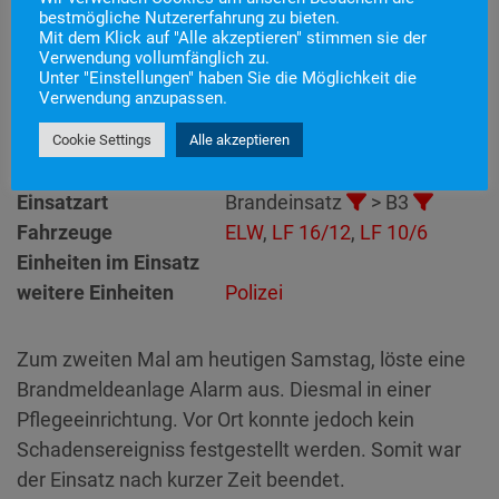
bestmögliche Nutzererfahrung zu bieten.
Mit dem Klick auf "Alle akzeptieren" stimmen sie der
Einsatznummer
45
Verwendung vollumfänglich zu.
Unter "Einstellungen" haben Sie die Möglichkeit die
Einsatzstichwort
B3 – BMA
Verwendung anzupassen.
Einsatzort
Alarmierungszeitpunkt
20. Juli 2024 17:39
Cookie Settings
Alle akzeptieren
Einsatzdauer
51 Minuten
Einsatzart
Brandeinsatz
> B3
Fahrzeuge
ELW
,
LF 16/12
,
LF 10/6
Einheiten im Einsatz
weitere Einheiten
Polizei
Zum zweiten Mal am heutigen Samstag, löste eine
Brandmeldeanlage Alarm aus. Diesmal in einer
Pflegeeinrichtung. Vor Ort konnte jedoch kein
Schadensereigniss festgestellt werden. Somit war
der Einsatz nach kurzer Zeit beendet.