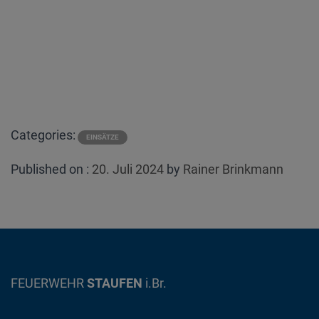
Categories:
EINSÄTZE
Posted
Published on :
20. Juli 2024
by
Rainer Brinkmann
on
FEUERWEHR
STAUFEN
i.Br.