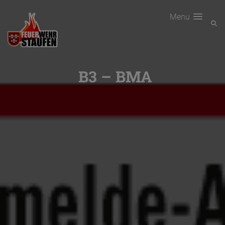
Menu
B3 – BMA