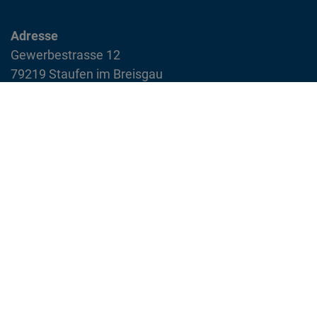
Adresse
Gewerbestrasse 12
79219 Staufen im Breisgau
info@feuerwehr-staufen.de
Interner Bereich
Impressum
Datenschutzvereinbarung