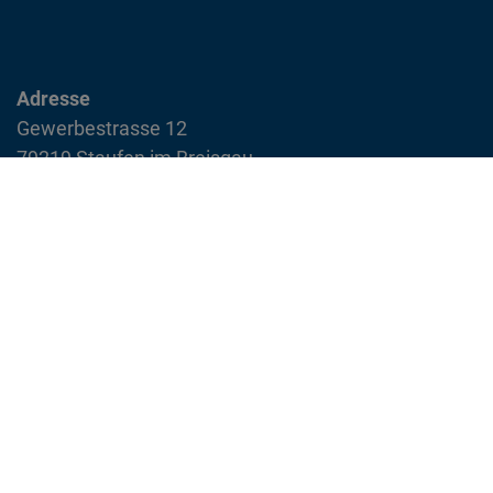
Adresse
Gewerbestrasse 12
79219 Staufen im Breisgau
info@feuerwehr-staufen.de
Interner Bereich
Impressum
Datenschutzvereinbarung