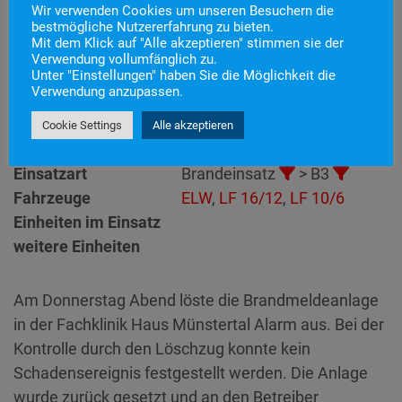
Wir verwenden Cookies um unseren Besuchern die
bestmögliche Nutzererfahrung zu bieten.
Mit dem Klick auf "Alle akzeptieren" stimmen sie der
Einsatznummer
10
Verwendung vollumfänglich zu.
Unter "Einstellungen" haben Sie die Möglichkeit die
Einsatzstichwort
B3 – BMA
Verwendung anzupassen.
Einsatzort
Alarmierungszeitpunkt
1. Februar 2024 21:42
Cookie Settings
Alle akzeptieren
Einsatzdauer
33 Minuten
Einsatzart
Brandeinsatz
> B3
Fahrzeuge
ELW
,
LF 16/12
,
LF 10/6
Einheiten im Einsatz
weitere Einheiten
Am Donnerstag Abend löste die Brandmeldeanlage
in der Fachklinik Haus Münstertal Alarm aus. Bei der
Kontrolle durch den Löschzug konnte kein
Schadensereignis festgestellt werden. Die Anlage
wurde zurück gesetzt und an den Betreiber