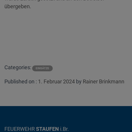
übergeben.
Categories:
EINSÄTZE
Posted
Published on :
1. Februar 2024
by
Rainer Brinkmann
on
FEUERWEHR
STAUFEN
i.Br.