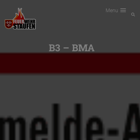
Menu
B3 – BMA