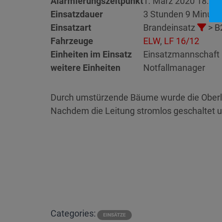
Alarmierungszeitpunkt
1. März 2020 18:51
Einsatzdauer
3 Stunden 9 Minute
Einsatzart
Brandeinsatz
> B
Fahrzeuge
ELW
,
LF 16/12
Einheiten im Einsatz
Einsatzmannschaft 
weitere Einheiten
Notfallmanager
Durch umstürzende Bäume wurde die Oberle
Nachdem die Leitung stromlos geschaltet 
Categories:
EINSÄTZE