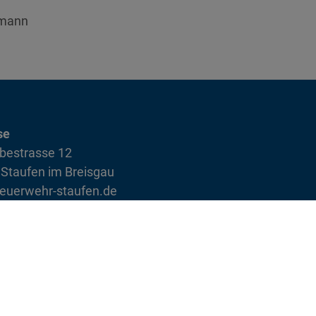
kmann
se
bestrasse 12
Staufen im Breisgau
euerwehr-staufen.de