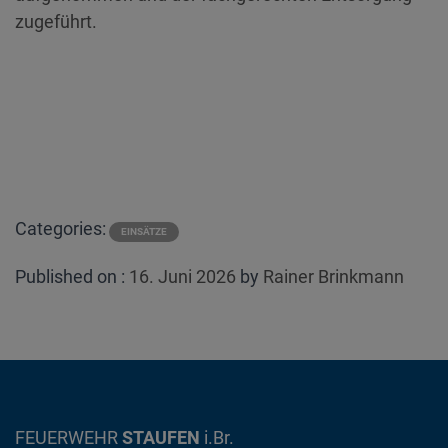
zugeführt.
Categories:
EINSÄTZE
Posted
Published on :
16. Juni 2026
by
Rainer Brinkmann
on
FEUERWEHR
STAUFEN
i.Br.