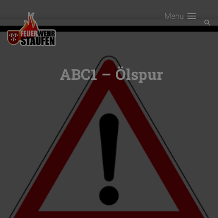
Menu
ABC1 – Ölspur