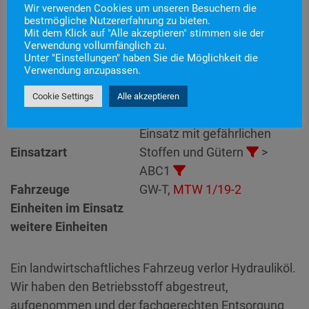
Wir verwenden Cookies um unseren Besuchern die
bestmögliche Nutzererfahrung zu bieten.
Mit dem Klick auf "Alle akzeptieren" stimmen sie der
Einsatznummer
37
Verwendung vollumfänglich zu.
Unter "Einstellungen" haben Sie die Möglichkeit die
Einsatzstichwort
ABC1 – Ölspur
Verwendung anzupassen.
Einsatzort
Alarmierungszeitpunkt
16. Juni 2026 19:58
Cookie Settings
Alle akzeptieren
Einsatzdauer
2 Stunden 47 Minuten
Einsatz mit gefährlichen
Einsatzart
Stoffen und Gütern
>
ABC1
Fahrzeuge
GW-T,
MTW 1/19-2
Einheiten im Einsatz
weitere Einheiten
Ein landwirtschaftliches Fahrzeug verlor Hydrauliköl.
Wir haben den Betriebsstoff abgestreut,
aufgenommen und der fachgerechten Entsorgung