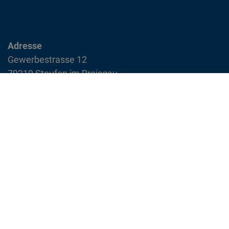
Adresse
Gewerbestrasse 12
79219 Staufen im Breisgau
info@feuerwehr-staufen.de
Interner Bereich
Impressum
Datenschutzvereinbarung