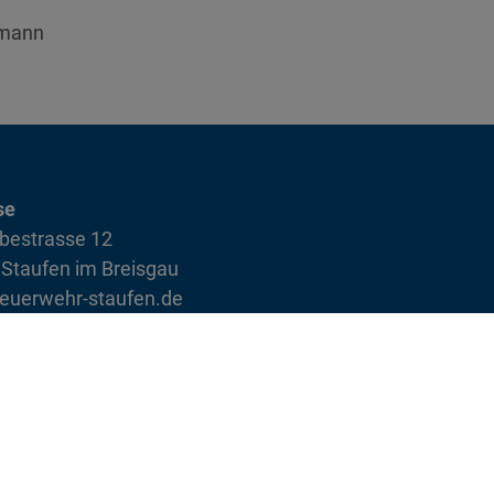
kmann
se
bestrasse 12
Staufen im Breisgau
euerwehr-staufen.de