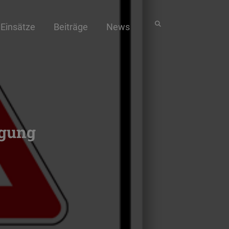
Einsätze
Beiträge
News
igung