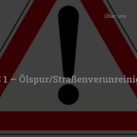
Über uns
 1 – Ölspur/Straßenverunrein