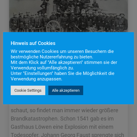
Hinweis auf Cookies
Wir verwenden Cookies um unseren Besuchern die
bestmögliche Nutzererfahrung zu bieten.
Mit dem Klick auf "Alle akzeptieren" stimmen sie der
Verwendung vollumfänglich zu.
ALLGEMEIN
,
NEUIGKEITEN
,
ÜBER UNS
Unter "Einstellungen" haben Sie die Möglichkeit die
Verwendung anzupassen.
160 Jahre im Einsatz für Staufen
Cookie Settings
Alle akzeptieren
Wenn man in die Chronik der Stadt Staufen
schaut, so findet man immer wieder größere
Brandkatastrophen. Schon 1541 gab es im
Gasthaus Löwen eine Explosion mit einem
Todesopfer. Johann Georg Faust sprengte sich