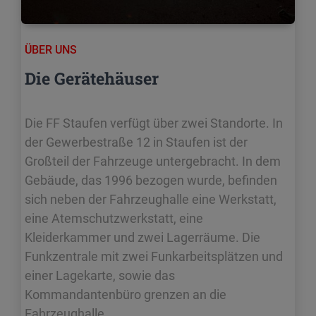
ÜBER UNS
Die Gerätehäuser
Die FF Staufen verfügt über zwei Standorte. In
der Gewerbestraße 12 in Staufen ist der
Großteil der Fahrzeuge untergebracht. In dem
Gebäude, das 1996 bezogen wurde, befinden
sich neben der Fahrzeughalle eine Werkstatt,
eine Atemschutzwerkstatt, eine
Kleiderkammer und zwei Lagerräume. Die
Funkzentrale mit zwei Funkarbeitsplätzen und
einer Lagekarte, sowie das
Kommandantenbüro grenzen an die
Fahrzeughalle…