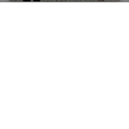
ÜBER UNS
Der Spielmannszug
Im Jahre 1952 feierte die Freiwillige Feuerwehr
Staufen ihr 90. Stiftungsfest. Gast dabei war
der Spielmannszug der Freiw. Feuerwehr
Freiburg – ein Auftritt, der so beeindruckte,
dass man in Staufen beschloss, selbst einen
Spielmannszug zu gründen. Fünf Jahre später
war es soweit: Siebzehn junge Männer wurden
am 27. Juli 1957 durch den damaligen
Bürgermeister Dr….