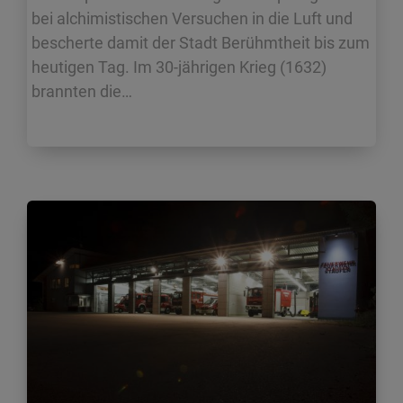
bei alchimistischen Versuchen in die Luft und
bescherte damit der Stadt Berühmtheit bis zum
heutigen Tag. Im 30-jährigen Krieg (1632)
brannten die…