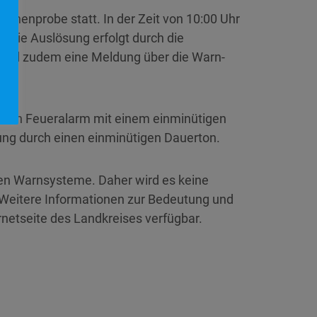
enenprobe statt. In der Zeit von 10:00 Uhr
. Die Auslösung erfolgt durch die
 wird zudem eine Meldung über die Warn-
n: Ein Feueralarm mit einem einminütigen
ung durch einen einminütigen Dauerton.
en Warnsysteme. Daher wird es keine
 Weitere Informationen zur Bedeutung und
rnetseite des Landkreises verfügbar.