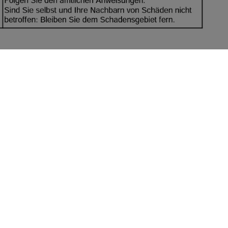
en
teilen
nkmann