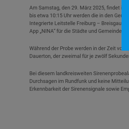
Am Samstag, den 29. März 2025, findet im L
bis etwa 10:15 Uhr werden
die in den Gemei
Integrierte Leitstelle Freiburg – Breisga
App „NINA“ für die Städte und Gemeinden d
Während der Probe werden in der Zeit von 1
Dauerton, der zweimal für je zwölf Sekund
Bei diesem landkreisweiten Sirenenprobea
Durchsagen im Rundfunk und keine Mitteilu
Erkennbarkeit der Sirenensignale sowie Emp