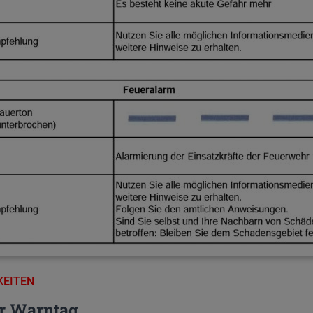
KEITEN
r Warntag