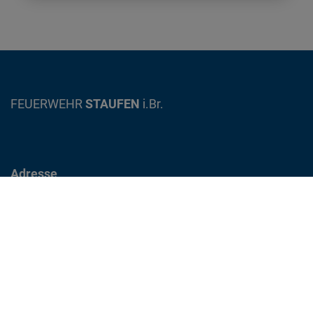
FEUERWEHR
STAUFEN
i.Br.
Adresse
Gewerbestrasse 12
79219 Staufen im Breisgau
info@feuerwehr-staufen.de