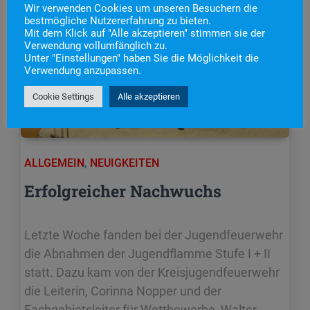
Wir verwenden Cookies um unseren Besuchern die
bestmögliche Nutzererfahrung zu bieten.
Mit dem Klick auf "Alle akzeptieren" stimmen sie der
Verwendung vollumfänglich zu.
Unter "Einstellungen" haben Sie die Möglichkeit die
Verwendung anzupassen.
Cookie Settings
Alle akzeptieren
ALLGEMEIN
,
NEUIGKEITEN
Erfolgreicher Nachwuchs
Letzte Woche fanden bei der Jugendfeuerwehr
die Abnahmen der Jugendflamme Stufe I + II
statt. Dazu kam von der Kreisjugendfeuerwehr
die Leiterin, Corinna Nopper und der
Fachgebietsleiter für Wettbewerbe, Walter