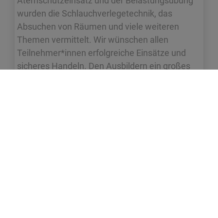
Atemschutzeinsatz und der Belastungsübung
wurden die Schlauchverlegetechnik, das
Absuchen von Räumen und viele weiteren
Themen vermittelt. Wir wünschen allen
Teilnehmer*innen erfolgreiche Einsätze und
sicheres Handeln. Den Ausbildern ein großes
Dankeschön!