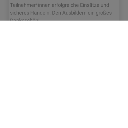
Teilnehmer*innen erfolgreiche Einsätze und
sicheres Handeln. Den Ausbildern ein großes
Dankeschön!
FEUERWEHR
STAUFEN
i.Br.
Adresse
Gewerbestrasse 12
79219 Staufen im Breisgau