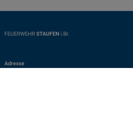
FEUERWEHR
STAUFEN
i.Br.
Adresse
Gewerbestrasse 12
79219 Staufen im Breisgau
info@feuerwehr-staufen.de