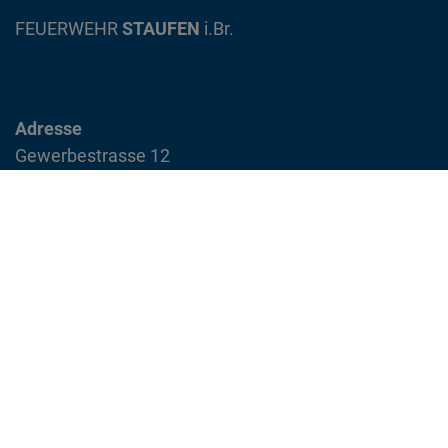
FEUERWEHR
STAUFEN
i.Br.
Adresse
Gewerbestrasse 12
79219 Staufen im Breisgau
info@feuerwehr-staufen.de
Interner Bereich
Impressum
Datenschutzvereinbarung