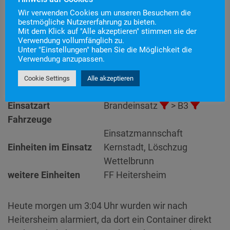
Wir verwenden Cookies um unseren Besuchern die
bestmögliche Nutzererfahrung zu bieten.
Mit dem Klick auf "Alle akzeptieren" stimmen sie der
Einsatznummer
39
Verwendung vollumfänglich zu.
Einsatzstichwort
B3 – Schule Heitersheim
Unter "Einstellungen" haben Sie die Möglichkeit die
Verwendung anzupassen.
Einsatzort
Alarmierungszeitpunkt
31. Juli 2020 3:04
Cookie Settings
Alle akzeptieren
Einsatzdauer
16 Minuten
Einsatzart
Brandeinsatz
> B3
Fahrzeuge
Einsatzmannschaft
Einheiten im Einsatz
Kernstadt, Löschzug
Wettelbrunn
weitere Einheiten
FF Heitersheim
Heute morgen um 3:04 Uhr wurden wir nach
Heitersheim alarmiert, da dort ein Container direkt