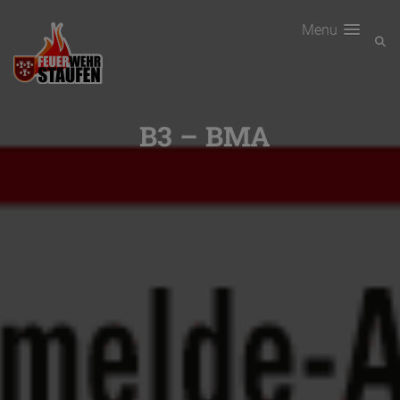
Menu
B3 – BMA