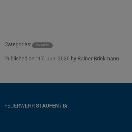
Categories:
EINSÄTZE
Posted
Published on :
17. Juni 2026
by
Rainer Brinkmann
on
FEUERWEHR
STAUFEN
i.Br.