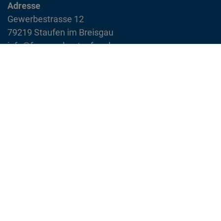
Adresse
Gewerbestrasse 12
79219 Staufen im Breisgau
info@feuerwehr-staufen.de
Interner Bereich
Impressum
Datenschutzvereinbarung