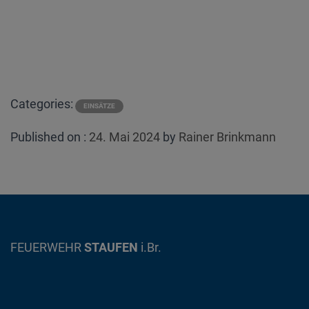
Categories:
EINSÄTZE
Posted
Published on :
24. Mai 2024
by
Rainer Brinkmann
on
FEUERWEHR
STAUFEN
i.Br.