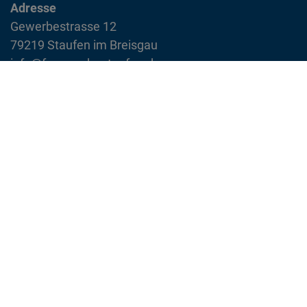
Adresse
Gewerbestrasse 12
79219 Staufen im Breisgau
info@feuerwehr-staufen.de
Interner Bereich
Impressum
Datenschutzvereinbarung