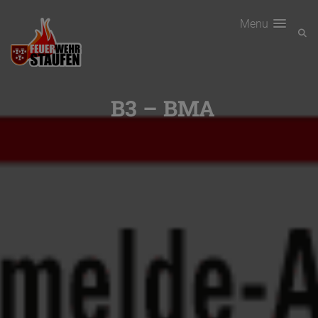
Menu
B3 – BMA