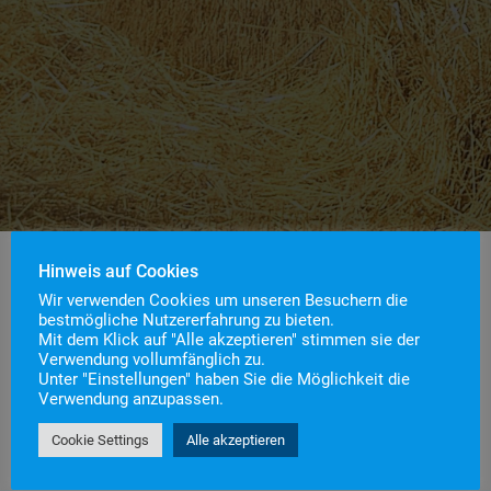
Hinweis auf Cookies
Wir verwenden Cookies um unseren Besuchern die
bestmögliche Nutzererfahrung zu bieten.
Einsatznummer
43
Mit dem Klick auf "Alle akzeptieren" stimmen sie der
Einsatzstichwort
B2 – Brand Mähdrescher
Verwendung vollumfänglich zu.
Unter "Einstellungen" haben Sie die Möglichkeit die
Einsatzort
Verwendung anzupassen.
Alarmierungszeitpunkt
27. Juni 2026 11:05
Einsatzdauer
1 Stunde 45 Minuten
Cookie Settings
Alle akzeptieren
Einsatzart
Brandeinsatz
> B2