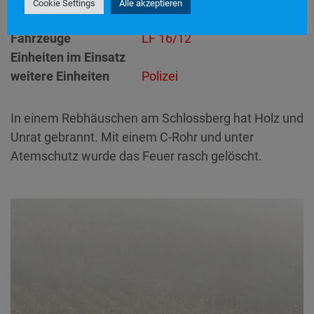
Einsatzdauer
1 Stunde 14 Minuten
Cookie Settings
Alle akzeptieren
Einsatzart
Brandeinsatz
> B1
Fahrzeuge
LF 16/12
Einheiten im Einsatz
weitere Einheiten
Polizei
In einem Rebhäuschen am Schlossberg hat Holz und
Unrat gebrannt. Mit einem C-Rohr und unter
Atemschutz wurde das Feuer rasch gelöscht.