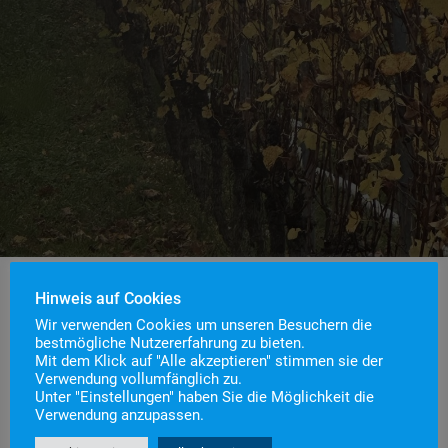
Hinweis auf Cookies
Wir verwenden Cookies um unseren Besuchern die
Einsatznummer
70
bestmögliche Nutzererfahrung zu bieten.
Mit dem Klick auf "Alle akzeptieren" stimmen sie der
Einsatzstichwort
B1 – Kleinbrand im Freien
Verwendung vollumfänglich zu.
Einsatzort
Unter "Einstellungen" haben Sie die Möglichkeit die
Verwendung anzupassen.
Alarmierungszeitpunkt
30. Oktober 2024 15:01