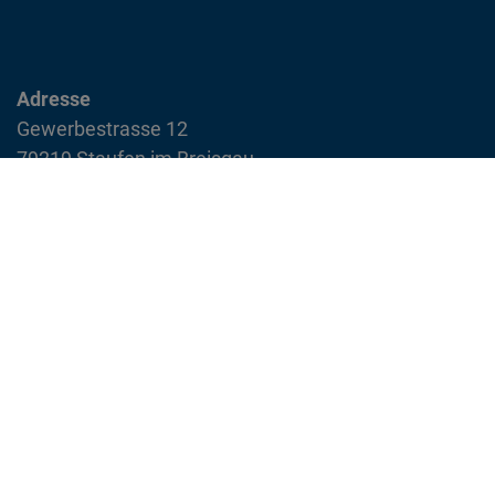
Adresse
Gewerbestrasse 12
79219 Staufen im Breisgau
info@feuerwehr-staufen.de
Interner Bereich
Impressum
Datenschutzvereinbarung