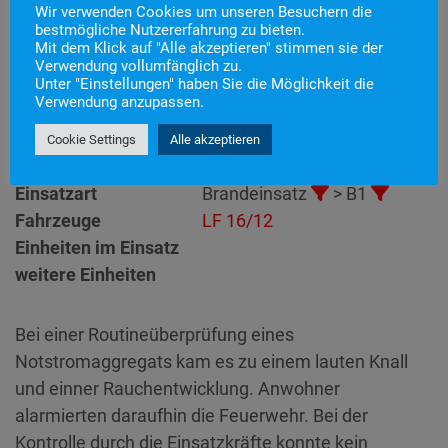
Wir verwenden Cookies um unseren Besuchern die
bestmögliche Nutzererfahrung zu bieten.
Mit dem Klick auf "Alle akzeptieren" stimmen sie der
Einsatznummer
17
Verwendung vollumfänglich zu.
Unter "Einstellungen" haben Sie die Möglichkeit die
Einsatzstichwort
B1 – Erkundung Brand
Verwendung anzupassen.
Einsatzort
Alarmierungszeitpunkt
26. März 2022 10:24
Cookie Settings
Alle akzeptieren
Einsatzdauer
36 Minuten
Einsatzart
Brandeinsatz
> B1
Fahrzeuge
LF 16/12
Einheiten im Einsatz
weitere Einheiten
Bei einer Routineüberprüfung eines
Notstromaggregats kam es zu einem lauten Knall
und einner Rauchentwicklung. Anwohner
alarmierten daraufhin die Feuerwehr. Bei der
Kontrolle durch die Einsatzkräfte konnte kein