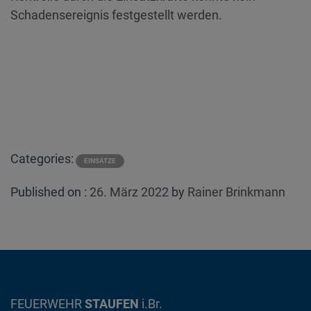
Schadensereignis festgestellt werden.
Categories:
EINSÄTZE
Posted
Published on :
26. März 2022
by
Rainer Brinkmann
on
FEUERWEHR
STAUFEN
i.Br.