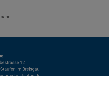
kmann
se
bestrasse 12
Staufen im Breisgau
euerwehr-staufen.de