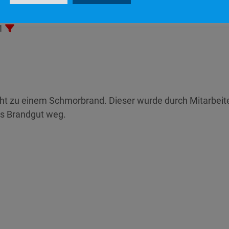
 5:16
n
1
cht zu einem Schmorbrand. Dieser wurde durch Mitarbeiter
as Brandgut weg.