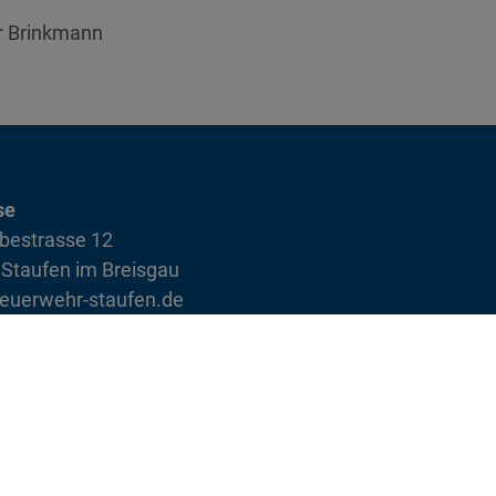
r Brinkmann
se
bestrasse 12
Staufen im Breisgau
euerwehr-staufen.de