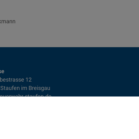
nkmann
se
bestrasse 12
Staufen im Breisgau
euerwehr-staufen.de