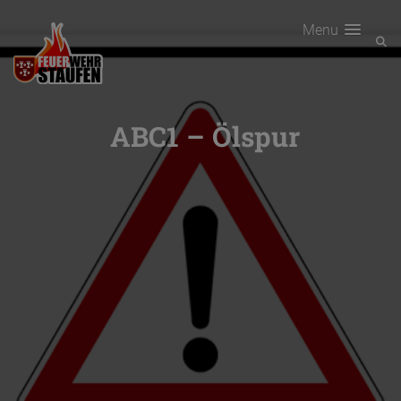
Menu
ABC1 – Ölspur