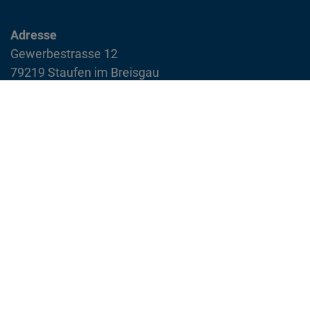
Adresse
Gewerbestrasse 12
79219 Staufen im Breisgau
info@feuerwehr-staufen.de
Interner Bereich
Impressum
Datenschutzvereinbarung