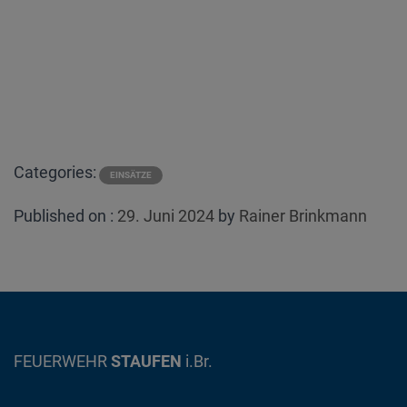
Categories:
EINSÄTZE
Posted
Published on :
29. Juni 2024
by
Rainer Brinkmann
on
FEUERWEHR
STAUFEN
i.Br.