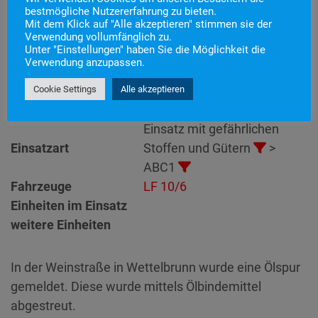
bestmögliche Nutzererfahrung zu bieten.
Mit dem Klick auf "Alle akzeptieren" stimmen sie der
Einsatznummer
41
Verwendung vollumfänglich zu.
Unter "Einstellungen" haben Sie die Möglichkeit die
Einsatzstichwort
ABC1 – Ölspur
Verwendung anzupassen.
Einsatzort
Alarmierungszeitpunkt
29. Juni 2024 17:06
Cookie Settings
Alle akzeptieren
Einsatzdauer
34 Minuten
Einsatz mit gefährlichen
Einsatzart
Stoffen und Gütern
>
ABC1
Fahrzeuge
LF 10/6
Einheiten im Einsatz
weitere Einheiten
In der Weinstraße in Wettelbrunn wurde eine Ölspur
gemeldet. Diese wurde mittels Ölbindemittel
abgestreut.