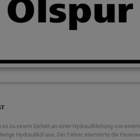
ur
s zu einem Defekt an einer Hydraulikleitung von einem
 Menge Hydrauliköl aus. Der Fahrer alarmierte die Feuerw