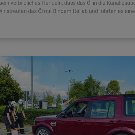
sein vorbildliches Handeln, dass das Öl in die Kanaliesati
r streuten das Öl mit Bindemittel ab und führten es ein