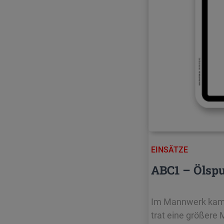
EINSÄTZE
ABC1 – Ölsp
Im Mannwerk kam e
trat eine größere