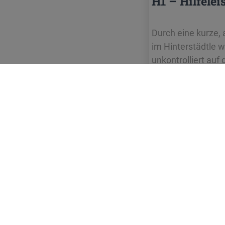
H1 – Hilfelei
Durch eine kurze
im Hinterstädtle 
unkontrolliert auf
Dach und holte de
FEUERWEHR
STAUFEN
i.Br.
Adres
Gewer
79219 
info@f