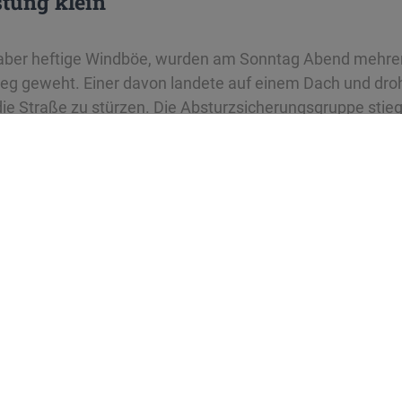
stung klein
, aber heftige Windböe, wurden am Sonntag Abend mehr
weg geweht. Einer davon landete auf einem Dach und droh
 die Straße zu stürzen. Die Absturzsicherungsgruppe stieg
n Sonnenschirm herunter.
se
bestrasse 12
Staufen im Breisgau
euerwehr-staufen.de