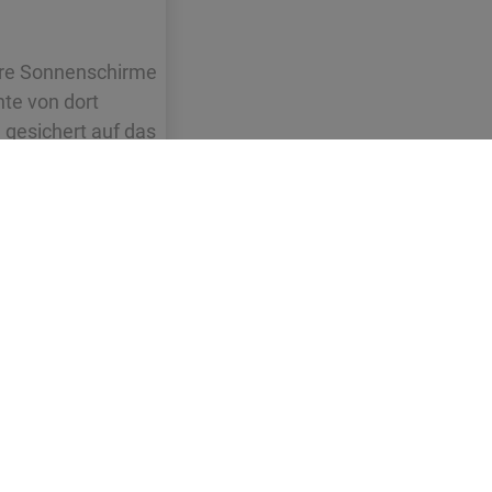
ere Sonnenschirme
te von dort
 gesichert auf das
Interner Bereich
Impressum
Datenschutzvereinbarung