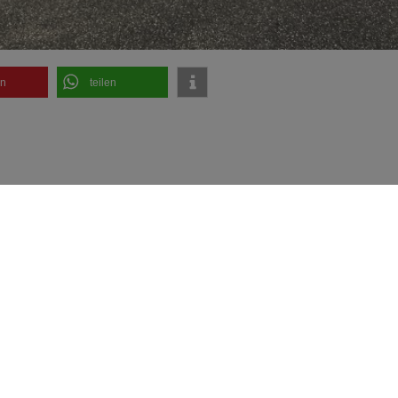
en
teilen
rinkmann