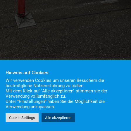
Hinweis auf Cookies
Wir verwenden Cookies um unseren Besuchern die
bestmögliche Nutzererfahrung zu bieten.
Mit dem Klick auf "Alle akzeptieren" stimmen sie der
cker defekt. Allerdings kannte keiner unserer Elektrike
Verwendung vollumfänglich zu.
Unter "Einstellungen" haben Sie die Möglichkeit die
litärisches Modell handelt, das auch im Flugzeugbau Ver
Verwendung anzupassen.
hmen, das historische Flugzeuge restauriert. Herr Meier
 Ein Techniker konnte uns mit wenigen Handgriffen das P
Cookie Settings
Alle akzeptieren
en.