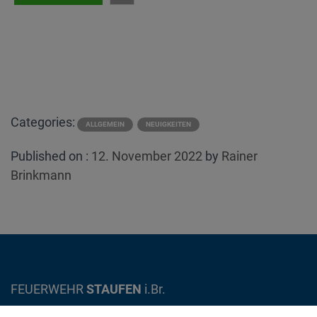
Categories:
ALLGEMEIN
NEUIGKEITEN
Posted
Published on :
12. November 2022
by
Rainer
on
Brinkmann
FEUERWEHR
STAUFEN
i.Br.