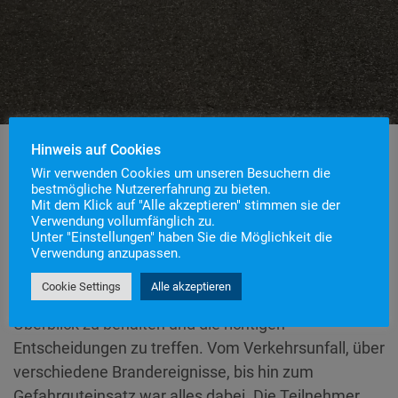
Hinweis auf Cookies
Wir verwenden Cookies um unseren Besuchern die
bestmögliche Nutzererfahrung zu bieten.
Mit dem Klick auf "Alle akzeptieren" stimmen sie der
Verwendung vollumfänglich zu.
Am Samstag, 23. April führten wir einen
Unter "Einstellungen" haben Sie die Möglichkeit die
Ausbildungssamstag für unsere Führungskräfte
Verwendung anzupassen.
durch. Den ganzen Tag über galt es für die Zug- und
Cookie Settings
Alle akzeptieren
Gruppenführer in den unterschiedlichsten Lagen den
Überblick zu behalten und die richtigen
Entscheidungen zu treffen. Vom Verkehrsunfall, über
verschiedene Brandereignisse, bis hin zum
Gefahrguteinsatz war alles dabei. Die Teilnehmer