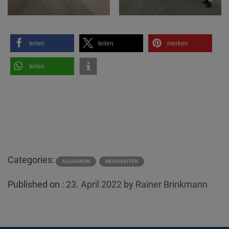
teilen
teilen
merken
teilen
Categories:
ALLGEMEIN
NEUIGKEITEN
Posted
Published on :
23. April 2022
by
Rainer Brinkmann
on