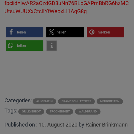
fbclid=IwAR2aOzdGD3uNn76BLbGAPmBbRG6hzMC
UtsuWUUXxCtcIIYfWeoxLI1AqG8g
teilen
teilen
merken
teilen
Categories:
ALLGEMEIN
BRANDSCHUTZTIPPS
NEUIGKEITEN
Tags:
GRILLVERBOT
TROCKENHEIT
WALDBRAND
Posted
Published on :
10. August 2020
by
Rainer Brinkmann
on