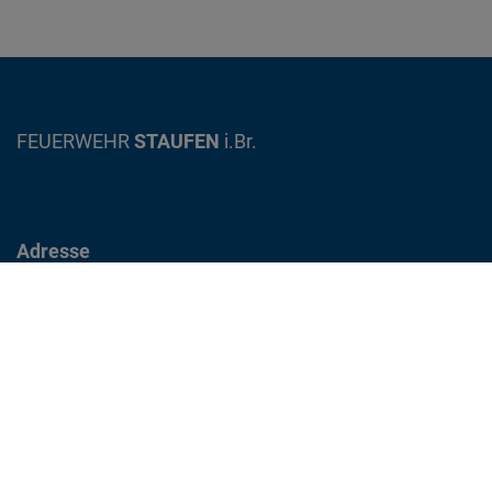
FEUERWEHR
STAUFEN
i.Br.
Adresse
Gewerbestrasse 12
79219 Staufen im Breisgau
info@feuerwehr-staufen.de