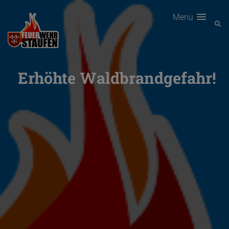
Menu
Erhöhte Waldbrandgefahr!