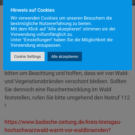
Hinweis auf Cookies
Wir verwenden Cookies um unseren Besuchern die
bestmögliche Nutzererfahrung zu bieten.
Mit dem Klick auf "Alle akzeptieren" stimmen sie der
Verwendung vollumfänglich zu.
Unter "Einstellungen" haben Sie die Möglichkeit die
Wie u.a. der Badischen Zeitung zu entnehmen ist,
Verwendung anzupassen.
herrscht auch bei uns eine deutlich erhöhte
Waldbrandgefahr! Das Ordnungsamt Staufen hat
Cookie Settings
Alle akzeptieren
auch für die Grillstellen ein Feuerverbot erteilt. Wir
bitten um Beachtung und hoffen, dass wir von Wald-
und Vegetationsbränden verschont bleiben. Sollten
Sie dennoch eine Rauchentwicklung im Wald
feststellen, rufen Sie bitte umgehend den Notruf 112
!
https://www.badische-zeitung.de/kreis-breisgau-
hochschwarzwald-warnt-vor-waldbraenden?