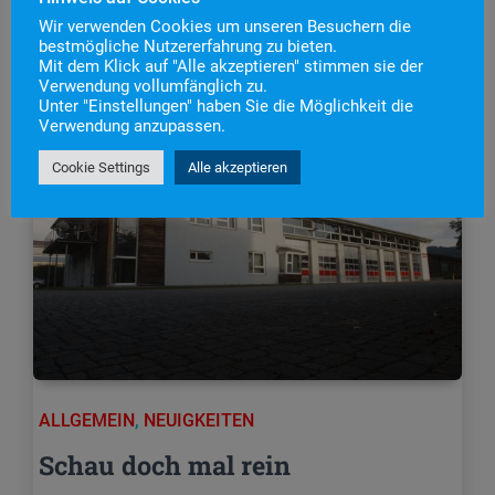
Wir verwenden Cookies um unseren Besuchern die
bestmögliche Nutzererfahrung zu bieten.
Mit dem Klick auf "Alle akzeptieren" stimmen sie der
Verwendung vollumfänglich zu.
Unter "Einstellungen" haben Sie die Möglichkeit die
Verwendung anzupassen.
Cookie Settings
Alle akzeptieren
ALLGEMEIN
,
NEUIGKEITEN
Schau doch mal rein