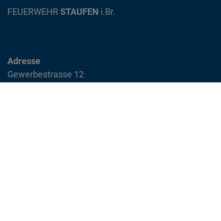
FEUERWEHR
STAUFEN
i.Br.
Adresse
Gewerbestrasse 12
79219 Staufen im Breisgau
info@feuerwehr-staufen.de
Interner Bereich
Impressum
Datenschutzvereinbarung