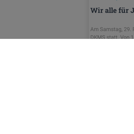
Wir alle für 
Am Samstag, 29. F
DKMS statt. Von 1
potentielle Spende
FEUERWEHR
STAUFEN
i.Br.
Adres
Gewer
79219 