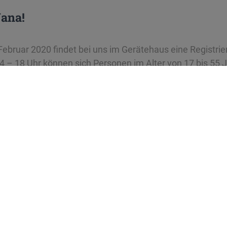
Jana!
ebruar 2020 findet bei uns im Gerätehaus eine Registrie
4 – 18 Uhr können sich Personen im Alter von 17 bis 55 J
r registrieren lassen. Wir freuen uns auf Euer Kommen!
se
bestrasse 12
Staufen im Breisgau