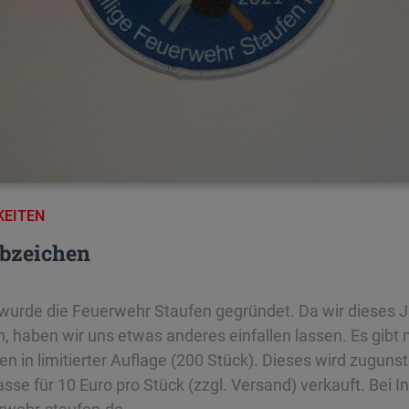
KEITEN
bzeichen
wurde die Feuerwehr Staufen gegründet. Da wir dieses J
n, haben wir uns etwas anderes einfallen lassen. Es gibt 
 in limitierter Auflage (200 Stück). Dieses wird zuguns
e für 10 Euro pro Stück (zzgl. Versand) verkauft. Bei In