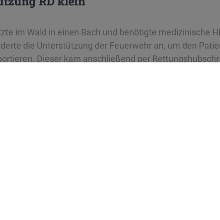
ützung RD klein
tzte im Wald in einen Bach und benötigte medizinische Hi
rderte die Unterstützung der Feuerwehr an, um den Pati
portieren. Dieser kam anschließend per Rettungshubschra
übernahmen wir den Abtransport des Fahrrads.
se
bestrasse 12
Staufen im Breisgau
euerwehr-staufen.de