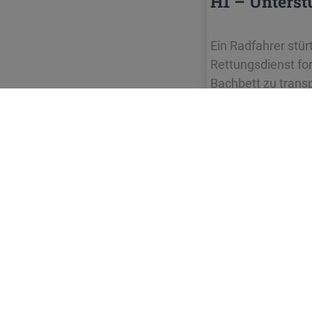
H1 – Unterst
Ein Radfahrer stür
Rettungsdienst fo
Bachbett zu trans
Klinikum. Weiter 
FEUERWEHR
STAUFEN
i.Br.
Adres
Gewer
79219 
info@f