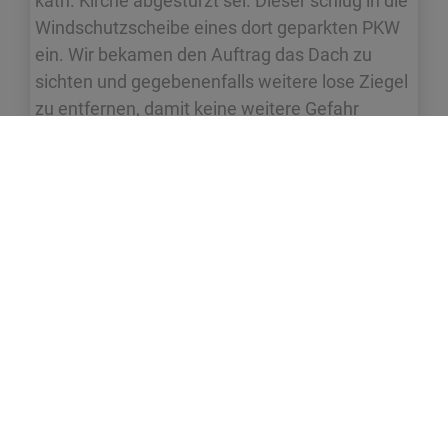
kath. Kirche abgestürzt sei. Dieser schlug in die
Windschutzscheibe eines dort geparkten PKW
ein. Wir bekamen den Auftrag das Dach zu
sichten und gegebenenfalls weitere lose Ziegel
zu entfernen, damit keine weitere Gefahr
besteht….
FEUERWEHR
STAUFEN
i.Br.