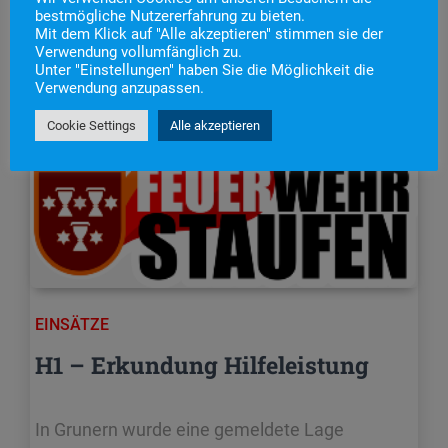
bestmögliche Nutzererfahrung zu bieten.
Mit dem Klick auf "Alle akzeptieren" stimmen sie der
Verwendung vollumfänglich zu.
Unter "Einstellungen" haben Sie die Möglichkeit die
Verwendung anzupassen.
Cookie Settings
Alle akzeptieren
EINSÄTZE
H1 – Erkundung Hilfeleistung
In Grunern wurde eine gemeldete Lage